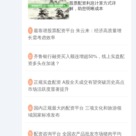
股票配资利息计算方式详
解，助您明晰成本
​最靠谱股票配资平台 朱云来：经济高质量增
1
长需考虑效率
创业板指
3577.20
+61.64
+1.75%
​齐鲁银行融资买入额连增超50%，线上实盘配
2
资多头在加速？
​正规实盘配资 A股全天成交有望突破历史高点
3
市场活跃度显著提升
​国内正规最大的配资平台 三项文化和旅游领
4
基金指数
7236.70
+6.90
+0.10%
域国家标准发布
​配资咨询平台 全国农产品批发市场猪肉平均
5