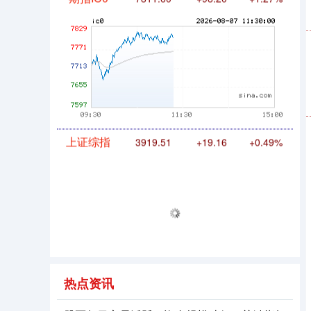
期指IC0
7811.60
+98.20
+1.27%
上证综指
3919.51
+19.16
+0.49%
热点资讯
深证成指
14295.08
+184.96
+1.31%