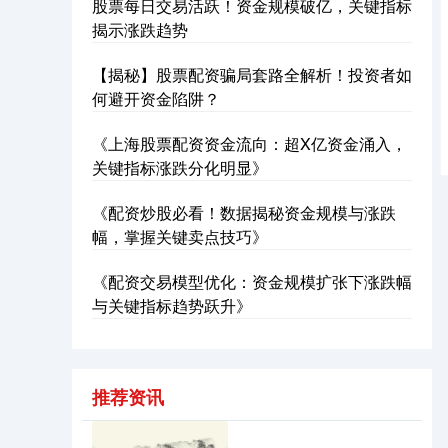
股票每日交易活跃！资金规模破亿，关键指标
揭示涨跌趋势
【揭秘】股票配资骗局套路全解析！投资者如
何避开资金陷阱？
《上海股票配资资金流向：超X亿资金涌入，
关键指标涨跌分化明显》
沪深300
4689.96
+38.65
+0.83%
《配资炒股必看！数据揭秘资金规模与涨跌
幅，掌握关键卖点技巧》
《配资交易模型优化：资金规模扩张下涨跌幅
与关键指标趋势跃升》
推荐资讯
北证50
1129.72
+6.84
+0.61%