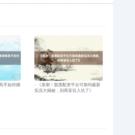
高手如何捕
- 《亲测！股票配资平台可靠吗最新
实况大揭秘，别再盲目入坑了》