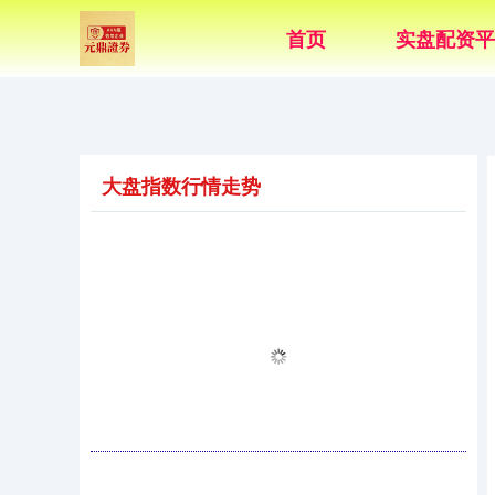
首页
实盘配资平
大盘指数行情走势