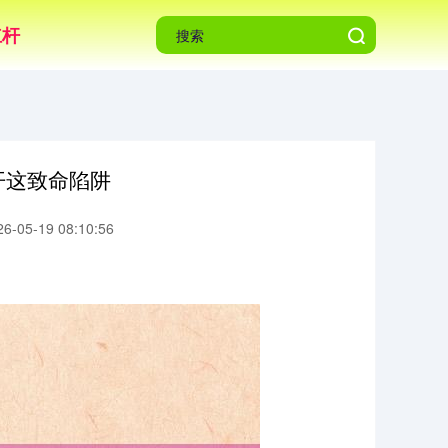
杠杆
开这致命陷阱
-05-19 08:10:56