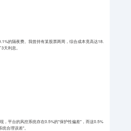
+0.1%的隔夜费。我曾持有某股票两周，综合成本竟高达18.
了3天利息。
，平台的风控系统存在0.5%的"保护性偏差"，而这0.5%
系统合理误差"。