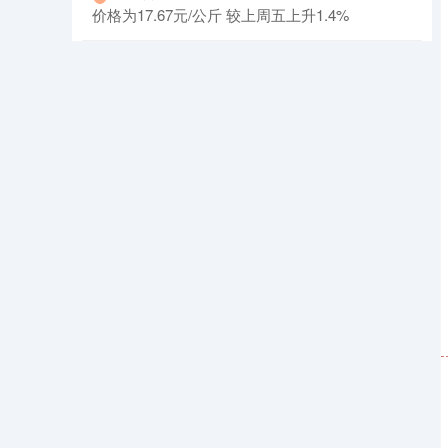
价格为17.67元/公斤 较上周五上升1.4%