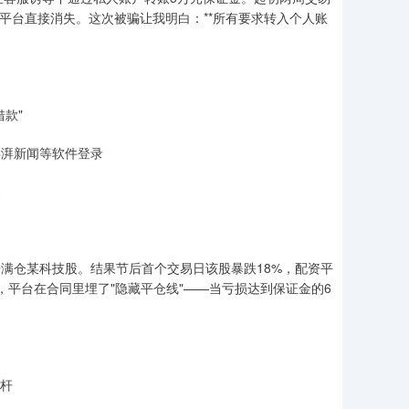
平台直接消失。这次被骗让我明白：**所有要求转入个人账
借款"
澎湃新闻等软件登录
务
杆满仓某科技股。结果节后首个交易日该股暴跌18%，配资平
，平台在合同里埋了"隐藏平仓线"——当亏损达到保证金的6
杠杆