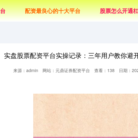
台
配资最良心的十大平台
股票怎么开通
实盘股票配资平台实操记录：三年用户教你避
来源：admin
网站：元鼎证券配资平台
查看：138
日期：2026