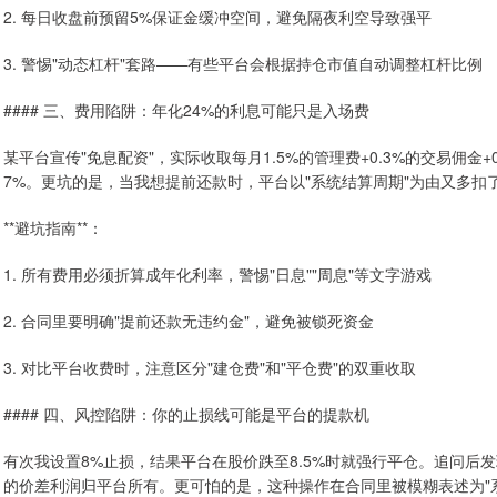
2. 每日收盘前预留5%保证金缓冲空间，避免隔夜利空导致强平
3. 警惕"动态杠杆"套路——有些平台会根据持仓市值自动调整杠杆比例
#### 三、费用陷阱：年化24%的利息可能只是入场费
某平台宣传"免息配资"，实际收取每月1.5%的管理费+0.3%的交易佣金
7%。更坑的是，当我想提前还款时，平台以"系统结算周期"为由又多扣
**避坑指南**：
1. 所有费用必须折算成年化利率，警惕"日息""周息"等文字游戏
2. 合同里要明确"提前还款无违约金"，避免被锁死资金
3. 对比平台收费时，注意区分"建仓费"和"平仓费"的双重收取
#### 四、风控陷阱：你的止损线可能是平台的提款机
有次我设置8%止损，结果平台在股价跌至8.5%时就强行平仓。追问后发现
的价差利润归平台所有。更可怕的是，这种操作在合同里被模糊表述为"