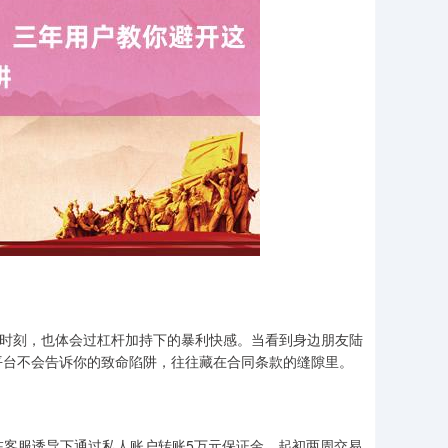
暗时刻，也体会过杠杆加持下的暴利快感。当看到身边朋友陆
平台不会告诉你的致命陷阱，往往藏在合同条款的缝隙里。
引，在客服诱导下通过私人账户转账5万元保证金。起初两周交易