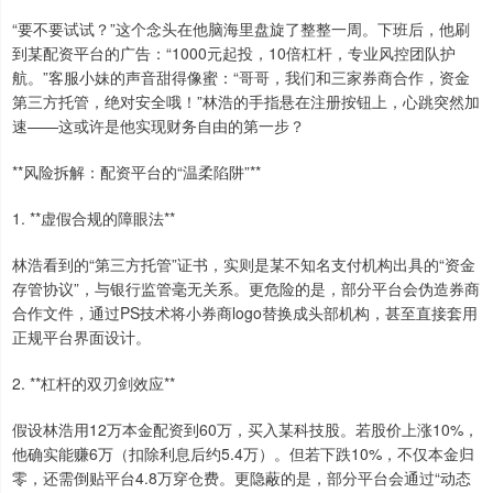
“要不要试试？”这个念头在他脑海里盘旋了整整一周。下班后，他刷
到某配资平台的广告：“1000元起投，10倍杠杆，专业风控团队护
航。”客服小妹的声音甜得像蜜：“哥哥，我们和三家券商合作，资金
第三方托管，绝对安全哦！”林浩的手指悬在注册按钮上，心跳突然加
速——这或许是他实现财务自由的第一步？
**风险拆解：配资平台的“温柔陷阱”**
1. **虚假合规的障眼法**
林浩看到的“第三方托管”证书，实则是某不知名支付机构出具的“资金
存管协议”，与银行监管毫无关系。更危险的是，部分平台会伪造券商
合作文件，通过PS技术将小券商logo替换成头部机构，甚至直接套用
正规平台界面设计。
2. **杠杆的双刃剑效应**
假设林浩用12万本金配资到60万，买入某科技股。若股价上涨10%，
他确实能赚6万（扣除利息后约5.4万）。但若下跌10%，不仅本金归
零，还需倒贴平台4.8万穿仓费。更隐蔽的是，部分平台会通过“动态