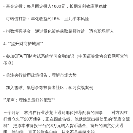
- 基金定投：每月固定投入1000元，长期复利效应更稳健
- 可转债打新：年化收益约15%，且几乎零风险
- 指数增强基金：通过量化策略获取超额收益，适合职场新人
4. **提升财商护城河**
- 参加CFA/FRM考试系统学习金融知识（中国证券业协会官网可查询
考点）
- 关注央行货币政策报告，理解市场大势
- 加入雪球、集思录等投资者社区，学习实战案例
**尾声：理性是最好的配资**
三个月后，林浩在行业沙龙上遇到那位推荐配资的同事——对方因杠
杆爆仓欠下20万债务，正在四处借钱。他默默退出微信里的“配资交流
群”，把原本准备投平台的3万元转入货币基金。窗外的国贸灯火通
明，他知道，真正的财务自由，从来不是靠赌来的。