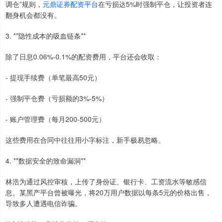
调仓”规则，
元鼎证券配资平台
在亏损达5%时强制平仓，让投资者连
翻身机会都没有。
3. **隐性成本的吸血链条**
除了日息0.06%-0.1%的配资费用，平台还会收取：
- 提现手续费（单笔最高50元）
- 强制平仓费（亏损额的3%-5%）
- 账户管理费（每月200-500元）
这些费用在合同中往往用小字标注，新手极易忽略。
4. **数据安全的致命漏洞**
林浩为通过风控审核，上传了身份证、银行卡、工资流水等敏感信
息。某黑产平台曾被曝光，将20万用户数据以每条5元的价格出售，
导致多人遭遇电信诈骗。