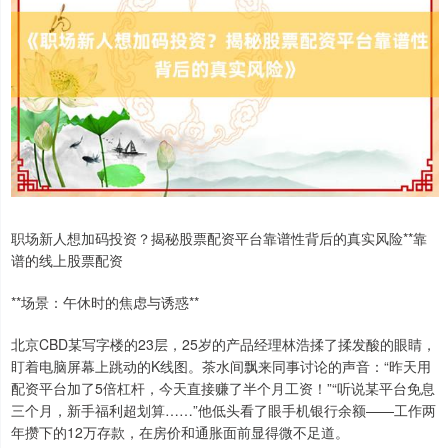
职场新人想加码投资？揭秘股票配资平台靠谱性背后的真实风险**靠
谱的线上股票配资
**场景：午休时的焦虑与诱惑**
北京CBD某写字楼的23层，25岁的产品经理林浩揉了揉发酸的眼睛，
盯着电脑屏幕上跳动的K线图。茶水间飘来同事讨论的声音：“昨天用
配资平台加了5倍杠杆，今天直接赚了半个月工资！”“听说某平台免息
三个月，新手福利超划算……”他低头看了眼手机银行余额——工作两
年攒下的12万存款，在房价和通胀面前显得微不足道。