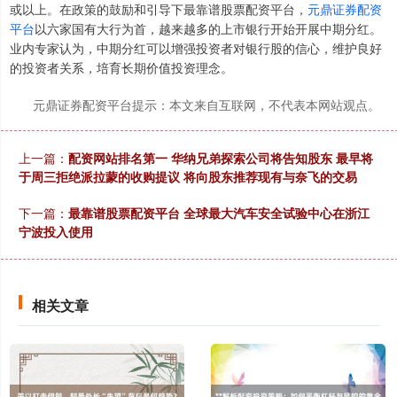
或以上。在政策的鼓励和引导下最靠谱股票配资平台，
元鼎证券配资
深证成指
14311.01
+200.89
+1.42%
平台
以六家国有大行为首，越来越多的上市银行开始开展中期分红。
业内专家认为，中期分红可以增强投资者对银行股的信心，维护良好
的投资者关系，培育长期价值投资理念。
元鼎证券配资平台提示：本文来自互联网，不代表本网站观点。
上一篇：
配资网站排名第一 华纳兄弟探索公司将告知股东 最早将
于周三拒绝派拉蒙的收购提议 将向股东推荐现有与奈飞的交易
沪深300
4694.44
+43.13
+0.93%
下一篇：
最靠谱股票配资平台 全球最大汽车安全试验中心在浙江
宁波投入使用
相关文章
北证50
1134.24
+11.37
+1.01%