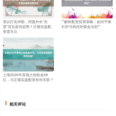
美以打击伊朗，阿曼外长“失
**解析配资投资策略：如何平衡
望”背后是何趋势？正规实盘配
杠杆与风控的黄金法则**
资需关注
创业板指
3563.12
+47.56
+1.35%
上海2026年首场土拍收金68
亿，与正规实盘配资有何关联？
相关评论
基金指数
7242.10
+12.30
+0.17%