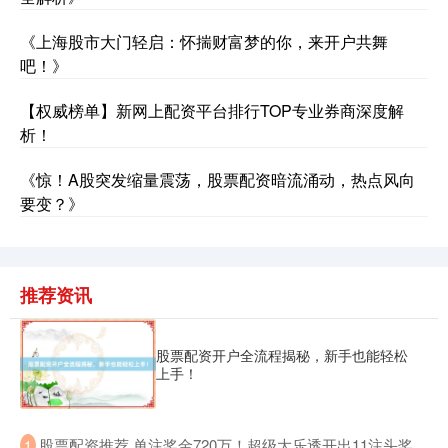
《上海股市大门轻启：怀揣财富梦的你，来开户共舞
吧！》
沪深300
4694.44
+43.13
+0.93%
【权威榜单】新网上配资平台排行TOP专业券商深度解
析！
《惊！A股突发缩量震荡，股票配资暗流涌动，热点风向
要变？》
推荐资讯
北证50
1134.24
+11.37
+1.01%
股票配资开户全流程揭秘，新手也能轻松
上手！
​股票配资推荐 单注奖金720万！超级大乐透开出11注头奖
1