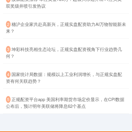
双奖级井喷引发热议
创业板指
3563.12
+47.56
+1.35%
​穗沪企业家共赴高新兴，正规实盘配资助力AI万物智能新未
2
来？
​坤彩科技亮相生态论坛，正规实盘配资视角下行业趋势几
3
何？
​国家统计局数据：规模以上工业利润增长，与正规实盘配
4
基金指数
7242.10
+12.30
+0.17%
资有何关联趋势？
​正规配资平台app 美国利率期货市场定价显示，在CPI数据
5
公布后，预计明年美联储将降息62个基点