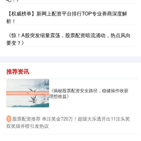
【权威榜单】新网上配资平台排行TOP专业券商深度解
析！
《惊！A股突发缩量震荡，股票配资暗流涌动，热点风向
要变？》
沪深300
4694.44
+43.13
+0.93%
推荐资讯
《揭秘股票配资安全路径，稳健操作收获
理想收益》
北证50
​股票配资推荐 单注奖金720万！超级大乐透开出11注头奖
1
1134.24
+11.37
+1.01%
双奖级井喷引发热议