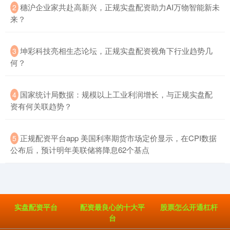
​穗沪企业家共赴高新兴，正规实盘配资助力AI万物智能新未
2
来？
​坤彩科技亮相生态论坛，正规实盘配资视角下行业趋势几
3
何？
创业板指
3563.12
+47.56
+1.35%
​国家统计局数据：规模以上工业利润增长，与正规实盘配
4
资有何关联趋势？
​正规配资平台app 美国利率期货市场定价显示，在CPI数据
5
公布后，预计明年美联储将降息62个基点
基金指数
7242.10
+12.30
+0.17%
实盘配资平台
配资最良心的十大平
股票怎么开通杠杆
台