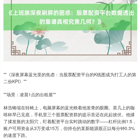
**《深夜屏幕蓝光里的焦虑：当股票配资平台的K线图成为打工人的第
二份KPI》**
**场景：凌晨1点的出租屋**
林浩蜷缩在转椅上，电脑屏幕的蓝光映着他发青的眼圈。茶几上的咖
啡杯早已见底，手机里三个股票配资群的提示音还在此起彼伏。他揉
了揉发胀的太阳穴，盯着配资平台实时跳动的数字——杠杆比例1:5，
账户可用资金从3万变成15万，但持仓的某新能源股正以每分钟0.3%
的速度下跌。