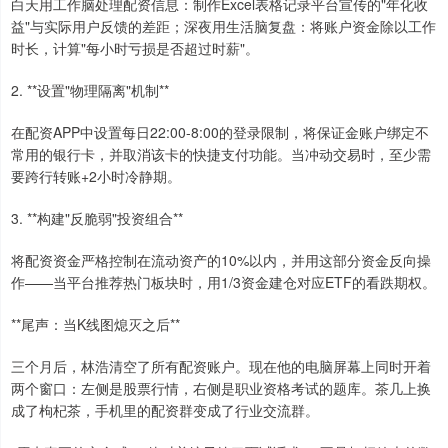
白天用工作脑处理配资信息：制作Excel表格记录平台宣传的"年化收
益"与实际用户反馈的差距；深夜用生活脑复盘：将账户资金除以工作
时长，计算"每小时亏损是否超过时薪"。
2. **设置"物理隔离"机制**
在配资APP中设置每日22:00-8:00的登录限制，将保证金账户绑定不
常用的银行卡，并取消该卡的快捷支付功能。当冲动交易时，至少需
要跨行转账+2小时冷静期。
3. **构建"反脆弱"投资组合**
将配资资金严格控制在流动资产的10%以内，并用这部分资金反向操
作——当平台推荐热门板块时，用1/3资金建仓对应ETF的看跌期权。
**尾声：当K线图熄灭之后**
上证综指
3940.04
+39.68
+1.02%
三个月后，林浩清空了所有配资账户。现在他的电脑屏幕上同时开着
两个窗口：左侧是股票行情，右侧是职业资格考试的题库。茶几上换
成了枸杞茶，手机里的配资群变成了行业交流群。