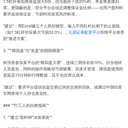
1:5杠杆看似将收益放大5倍，但当股价下跌20%时，本金将直接归
零。更隐蔽的是，部分平台会动态调整保证金比例——当用户盈利时
要求追加保证金，亏损时却放宽风控标准。
*建议*：用Excel建立个人风控模型，输入不同杠杆比例下的止损线
（如1:3杠杆对应最大亏损33.3%），
元鼎证券配资平台
拒绝平台推荐
的"激进方案"。
3. **"模拟盘"与"实盘"的阴阳两面**
林浩曾参加某平台的"模拟盘大赛"，连续三周排名前10%。但当他转
入实盘后，同样的操作策略却亏损惨重。后来才发现，模拟盘使用的
是延迟15分钟的行情数据，且不包含滑点成本。
*建议*：要求平台提供实盘交易记录的交易所回执，或通过中国结算
官网查询个人持仓真实性。
### **打工人的自救指南**
1. **建立"双时钟"决策系统**