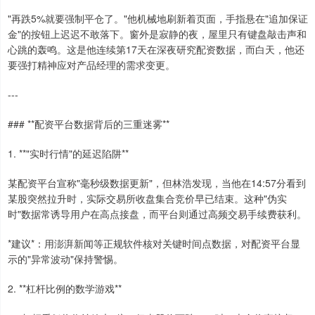
"再跌5%就要强制平仓了。"他机械地刷新着页面，手指悬在"追加保证
金"的按钮上迟迟不敢落下。窗外是寂静的夜，屋里只有键盘敲击声和
心跳的轰鸣。这是他连续第17天在深夜研究配资数据，而白天，他还
要强打精神应对产品经理的需求变更。
---
### **配资平台数据背后的三重迷雾**
1. **"实时行情"的延迟陷阱**
某配资平台宣称"毫秒级数据更新"，但林浩发现，当他在14:57分看到
某股突然拉升时，实际交易所收盘集合竞价早已结束。这种"伪实
时"数据常诱导用户在高点接盘，而平台则通过高频交易手续费获利。
*建议*：用澎湃新闻等正规软件核对关键时间点数据，对配资平台显
示的"异常波动"保持警惕。
2. **杠杆比例的数学游戏**