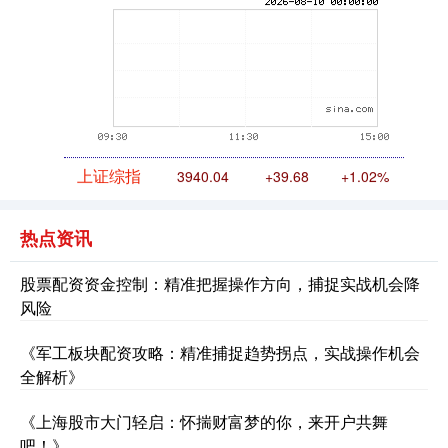
上证综指
3940.04
+39.68
+1.02%
热点资讯
股票配资资金控制：精准把握操作方向，捕捉实战机会降
风险
《军工板块配资攻略：精准捕捉趋势拐点，实战操作机会
全解析》
深证成指
14311.01
+200.89
+1.42%
《上海股市大门轻启：怀揣财富梦的你，来开户共舞
吧！》