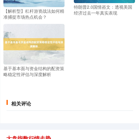
特朗普2.0国情咨文：透视美国
【解析型】杠杆游资战法如何精
经济过去一年真实表现
准捕捉市场热点机会？
北证50
1134.24
+11.37
+1.01%
基于基本面与资金结构的配资策
略稳定性评估与深度解析
创业板指
3563.12
+47.56
+1.35%
相关评论
大盘指数行情走势