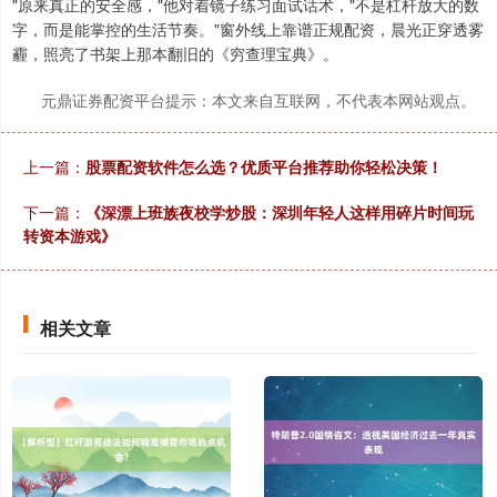
"原来真正的安全感，"他对着镜子练习面试话术，"不是杠杆放大的数
字，而是能掌控的生活节奏。"窗外线上靠谱正规配资，晨光正穿透雾
霾，照亮了书架上那本翻旧的《穷查理宝典》。
元鼎证券配资平台提示：本文来自互联网，不代表本网站观点。
深证成指
14311.01
+200.89
+1.42%
上一篇：
股票配资软件怎么选？优质平台推荐助你轻松决策！
下一篇：
《深漂上班族夜校学炒股：深圳年轻人这样用碎片时间玩
转资本游戏》
相关文章
沪深300
4694.44
+43.13
+0.93%