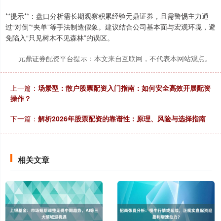
**提示**：盘口分析需长期观察积累经验元鼎证券，且需警惕主力通
深证成指
14311.01
+200.89
+1.42%
过“对倒”“夹单”等手法制造假象。建议结合公司基本面与宏观环境，避
免陷入“只见树木不见森林”的误区。
元鼎证券配资平台提示：本文来自互联网，不代表本网站观点。
上一篇：
场景型：散户股票配资入门指南：如何安全高效开展配资
操作？
下一篇：
解析2026年股票配资的靠谱性：原理、风险与选择指南
沪深300
4694.44
+43.13
+0.93%
相关文章