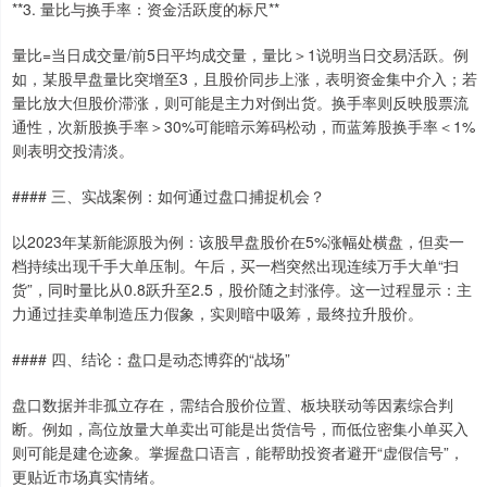
**3. 量比与换手率：资金活跃度的标尺**
量比=当日成交量/前5日平均成交量，量比＞1说明当日交易活跃。例
如，某股早盘量比突增至3，且股价同步上涨，表明资金集中介入；若
量比放大但股价滞涨，则可能是主力对倒出货。换手率则反映股票流
通性，次新股换手率＞30%可能暗示筹码松动，而蓝筹股换手率＜1%
则表明交投清淡。
#### 三、实战案例：如何通过盘口捕捉机会？
以2023年某新能源股为例：该股早盘股价在5%涨幅处横盘，但卖一
档持续出现千手大单压制。午后，买一档突然出现连续万手大单“扫
货”，同时量比从0.8跃升至2.5，股价随之封涨停。这一过程显示：主
上证综指
3940.04
+39.68
+1.02%
力通过挂卖单制造压力假象，实则暗中吸筹，最终拉升股价。
#### 四、结论：盘口是动态博弈的“战场”
盘口数据并非孤立存在，需结合股价位置、板块联动等因素综合判
断。例如，高位放量大单卖出可能是出货信号，而低位密集小单买入
则可能是建仓迹象。掌握盘口语言，能帮助投资者避开“虚假信号”，
更贴近市场真实情绪。