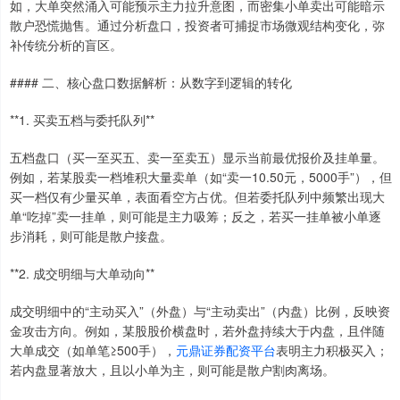
如，大单突然涌入可能预示主力拉升意图，而密集小单卖出可能暗示
散户恐慌抛售。通过分析盘口，投资者可捕捉市场微观结构变化，弥
补传统分析的盲区。
#### 二、核心盘口数据解析：从数字到逻辑的转化
**1. 买卖五档与委托队列**
五档盘口（买一至买五、卖一至卖五）显示当前最优报价及挂单量。
例如，若某股卖一档堆积大量卖单（如“卖一10.50元，5000手”），但
买一档仅有少量买单，表面看空方占优。但若委托队列中频繁出现大
单“吃掉”卖一挂单，则可能是主力吸筹；反之，若买一挂单被小单逐
步消耗，则可能是散户接盘。
**2. 成交明细与大单动向**
成交明细中的“主动买入”（外盘）与“主动卖出”（内盘）比例，反映资
金攻击方向。例如，某股股价横盘时，若外盘持续大于内盘，且伴随
大单成交（如单笔≥500手），
元鼎证券配资平台
表明主力积极买入；
若内盘显著放大，且以小单为主，则可能是散户割肉离场。