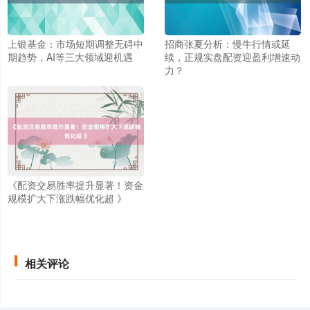
北证50
1134.24
+11.37
+1.01%
上银基金：市场短期调整无碍中
招商张夏分析：慢牛行情或延
期趋势，AI等三大领域迎机遇
续，正规实盘配资迎盈利增速动
力？
创业板指
3563.12
+47.56
+1.35%
《配资交易胜率提升显著！资金
规模扩大下涨跌幅优化超 》
相关评论
基金指数
7242.10
+12.30
+0.17%