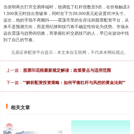
当张明再次打开交易终端时，他调低了杠杆倍数至5倍，在价格触及3
1,500美元时挂出突破单，同时在下方29,000美元处设置对冲头寸。
这次，他的手指不再颤抖——震荡市里的生存法则股票配资平台，从
深证成指
14110.12
-34.08
-0.24%
来不是预测方向，而是用纪律和技巧将不确定性转化为优势。市场永
远在震荡与趋势间切换，而掌握杠杆交易技巧的人，早已在波动中找
到了自己的节奏。
元鼎证券配资平台提示：本文来自互联网，不代表本网站观点。
上一篇：
股票印花税最新规定解读：政策要点与适用范围
下一篇：
**解析配资投资策略：如何平衡杠杆与风控的黄金法则**
沪深300
4651.31
-6.85
-0.15%
相关文章