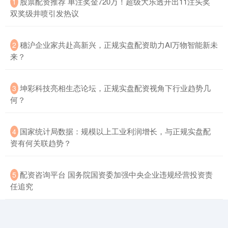
​股票配资推荐 单注奖金720万！超级大乐透开出11注头奖
1
双奖级井喷引发热议
​穗沪企业家共赴高新兴，正规实盘配资助力AI万物智能新未
2
来？
创业板指
3515.56
-19.58
-0.55%
​坤彩科技亮相生态论坛，正规实盘配资视角下行业趋势几
3
何？
​国家统计局数据：规模以上工业利润增长，与正规实盘配
4
资有何关联趋势？
基金指数
7229.80
-1.63
-0.02%
​配资咨询平台 国务院国资委加强中央企业违规经营投资责
5
任追究