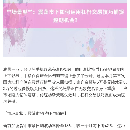
凌晨三点，张明的手机屏幕亮着K线图，他盯着比特币15分钟周期的
上下影线，手指在保证金比例调节键上悬了半分钟。这是本月第三次
因为杠杆仓位在震荡行情里被来回扫损，账户余额从5万美元缩水到3.
2万的过程像慢镜头回放。这样的场景正在无数交易者身上重演——当
市场陷入箱体震荡，传统趋势策略失效时，杠杆交易技巧反而成为破
局关键。
【市场现状：震荡市的特征与陷阱】
当前加密货币市场日均波动率降至18%，较三个月前下降42%，这种