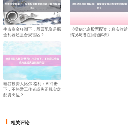
北证50
1122.88
+3.42
+0.30%
牛市资金狂潮下，股票配资是掘
《揭秘北京股票配资：真实收益
金利器还是合规雷区？
情况与潜在回报解析》
创业板指
3515.56
-19.58
-0.55%
硅谷投资人比尔·格利：AI冲击
下，不热爱工作者或失正规实盘
配资岗位？
相关评论