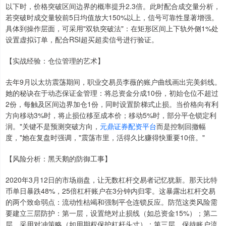
以下时，价格突破区间边界的概率提升2.3倍。此时配合成交量分析，
若突破时成交量较前5日均值放大150%以上，信号可靠性显著增强。
具体到操作层面，可采用"双轨突破法"：在矩形区间上下轨外侧1%处
设置虚拟订单，配合RSI超买超卖信号进行验证。
【实战经验：仓位管理的艺术】
去年9月以太坊震荡期间，职业交易员李薇的账户曲线画出完美斜线。
她的秘诀在于动态保证金管理：将总资金分成10份，初始仓位不超过
2份，每触及区间边界加仓1份，同时设置阶梯式止损。当价格向有利
方向移动3%时，将止损位移至成本价；移动5%时，部分平仓锁定利
润。"关键不是预测突破方向，
元鼎证券配资平台
而是控制回撤幅
度，"她在复盘时强调，"震荡市里，活得久比赚得快重要10倍。"
【风险分析：黑天鹅的防御工事】
2020年3月12日的市场崩盘，让无数杠杆交易者记忆犹新。那天比特
币单日暴跌48%，25倍杠杆账户在3分钟内归零。这暴露出杠杆交易
的两个致命弱点：流动性枯竭和强制平仓连锁反应。防范这类风险需
要建立三层防护：第一层，设置绝对止损线（如总资金15%）；第二
层，采用对冲策略（如用期权保护杠杆头寸）；第三层，保持账户流