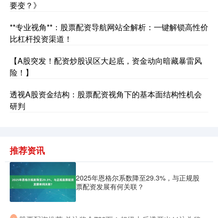
要变？》
**专业视角**：股票配资导航网站全解析：一键解锁高性价
比杠杆投资渠道！
【A股突发！配资炒股误区大起底，资金动向暗藏暴雷风
险！】
沪深300
4651.31
-6.85
-0.15%
透视A股资金结构：股票配资视角下的基本面结构性机会
研判
推荐资讯
北证50
1122.88
+3.42
+0.30%
2025年恩格尔系数降至29.3%，与正规股
票配资发展有何关联？