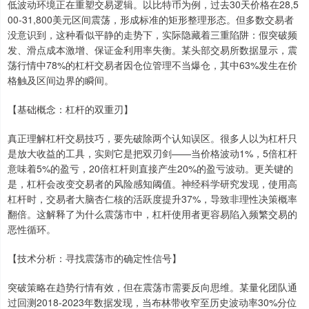
低波动环境正在重塑交易逻辑。以比特币为例，过去30天价格在28,5
00-31,800美元区间震荡，形成标准的矩形整理形态。但多数交易者
没意识到，这种看似平静的走势下，实际隐藏着三重陷阱：假突破频
发、滑点成本激增、保证金利用率失衡。某头部交易所数据显示，震
荡行情中78%的杠杆交易者因仓位管理不当爆仓，其中63%发生在价
格触及区间边界的瞬间。
【基础概念：杠杆的双重刃】
真正理解杠杆交易技巧，要先破除两个认知误区。很多人以为杠杆只
是放大收益的工具，实则它是把双刃剑——当价格波动1%，5倍杠杆
意味着5%的盈亏，20倍杠杆则直接产生20%的盈亏波动。更关键的
是，杠杆会改变交易者的风险感知阈值。神经科学研究发现，使用高
杠杆时，交易者大脑杏仁核的活跃度提升37%，导致非理性决策概率
翻倍。这解释了为什么震荡市中，杠杆使用者更容易陷入频繁交易的
恶性循环。
【技术分析：寻找震荡市的确定性信号】
突破策略在趋势行情有效，但在震荡市需要反向思维。某量化团队通
过回测2018-2023年数据发现，当布林带收窄至历史波动率30%分位