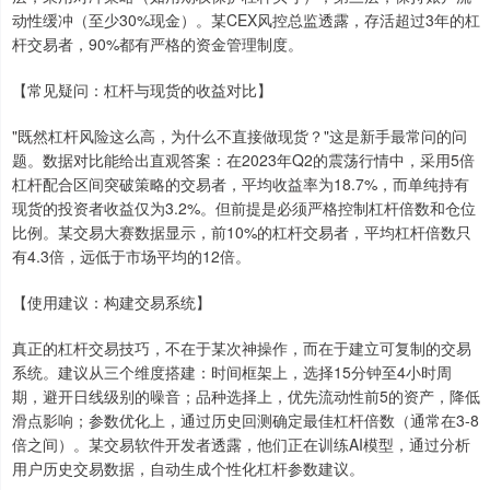
动性缓冲（至少30%现金）。某CEX风控总监透露，存活超过3年的杠
杆交易者，90%都有严格的资金管理制度。
【常见疑问：杠杆与现货的收益对比】
"既然杠杆风险这么高，为什么不直接做现货？"这是新手最常问的问
题。数据对比能给出直观答案：在2023年Q2的震荡行情中，采用5倍
杠杆配合区间突破策略的交易者，平均收益率为18.7%，而单纯持有
现货的投资者收益仅为3.2%。但前提是必须严格控制杠杆倍数和仓位
比例。某交易大赛数据显示，前10%的杠杆交易者，平均杠杆倍数只
有4.3倍，远低于市场平均的12倍。
【使用建议：构建交易系统】
真正的杠杆交易技巧，不在于某次神操作，而在于建立可复制的交易
上证综指
3900.35
+21.92
+0.57%
系统。建议从三个维度搭建：时间框架上，选择15分钟至4小时周
期，避开日线级别的噪音；品种选择上，优先流动性前5的资产，降低
滑点影响；参数优化上，通过历史回测确定最佳杠杆倍数（通常在3-8
倍之间）。某交易软件开发者透露，他们正在训练AI模型，通过分析
用户历史交易数据，自动生成个性化杠杆参数建议。