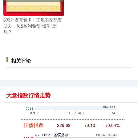
创业板指
3563.12
+47.56
+1.35%
6家外资齐看多：正规实盘配资
助力，A股盈利驱动“慢牛”新
局？
相关评论
基金指数
7242.10
+12.30
+0.17%
大盘指数行情走势
国债指数
229.69
+0.10
+0.04%