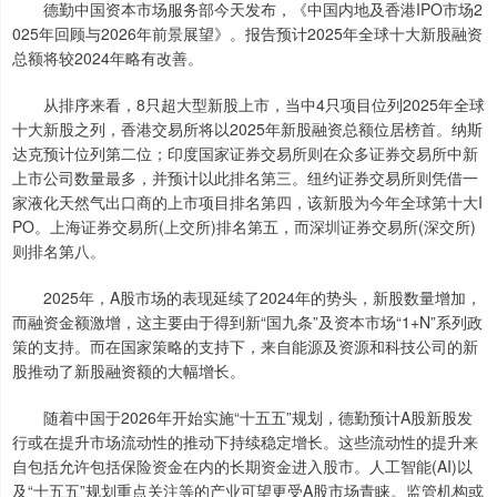
德勤中国资本市场服务部今天发布，《中国内地及香港IPO市场2
025年回顾与2026年前景展望》。报告预计2025年全球十大新股融资
总额将较2024年略有改善。
从排序来看，8只超大型新股上市，当中4只项目位列2025年全球
十大新股之列，香港交易所将以2025年新股融资总额位居榜首。纳斯
达克预计位列第二位；印度国家证券交易所则在众多证券交易所中新
上市公司数量最多，并预计以此排名第三。纽约证券交易所则凭借一
家液化天然气出口商的上市项目排名第四，该新股为今年全球第十大I
PO。上海证券交易所(上交所)排名第五，而深圳证券交易所(深交所)
则排名第八。
2025年，A股市场的表现延续了2024年的势头，新股数量增加，
而融资金额激增，这主要由于得到新“国九条”及资本市场“1+N”系列政
策的支持。而在国家策略的支持下，来自能源及资源和科技公司的新
股推动了新股融资额的大幅增长。
随着中国于2026年开始实施“十五五”规划，德勤预计A股新股发
行或在提升市场流动性的推动下持续稳定增长。这些流动性的提升来
自包括允许包括保险资金在内的长期资金进入股市。人工智能(AI)以
及“十五五”规划重点关注等的产业可望更受A股市场青睐。监管机构或