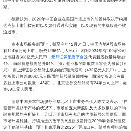
国中小企业仍然选择在2025年继续到美国上市，但融资金额则有所削
减。
德勤认为，2026年中国企业在美国市场上市的前景将取决于纳斯
达克新上市门槛何时以及如何通过和实施，以及现有的中概股是否被
迫退市。
资本市场服务部预计，截至今年12月31日，中国内地A股市场将
有114家公司上市，融资1296亿元人民币，相对2024年有100家公司
上市融资668亿元人民币，
元鼎证券配资平台
这代表新股数量将增加1
4%，而融资总额将急升94%。预计创业板的新股数量将会为最多(19
只)，而上海证券交易所主板的融资额为最高（432亿元人民币）。上
交所预计将以800亿元人民币的新股融资额领先，而深交所则会有最
多新上市公司数量（48家）。北京证券交易所将有24家公司上市，融
资69亿元人民币。
德勤中国资本市场服务部华北区上市业务合伙人陈文龙表示：“在
监管环境趋于严格的状况下，市场前五大新股以及大多数板块的平均
融资规模均有所提升，足以证明市场有充足的优质新股公司供应，而
市场环境稳健。持续推进的改革为A股新股发行在2026年继续升温奠
定了稳健的基础，预计其表现将比2025年更加出色。随着多项措施如