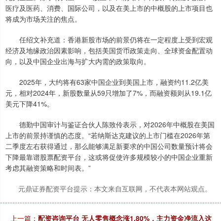
医疗及医药、消费、国际公司，以及在美上市的中概股的上市项目也
将成为市场关注的焦点。
任绍文补充道：香港新股市场的前景仍将在一定程度上受到宏观
上证综指
3940.04
+39.68
+1.02%
经济及地缘政治因素影响，包括美国货币政策走向、全球资金配置动
向，以及中国企业出海与扩大内需的政策取向。
2025年，大约将有63家中国企业到美国上市，融资约11.2亿美
元，相对2024年，新股数量从59只增加了7%，而融资额则从19.1亿
美元下降41%。
德勤中国审计与鉴证合伙人陈致伶表示，对2026年中概股在美国
上市的前景持谨慎的态度。“若纳斯达克建议的上市门槛在2026年第
深证成指
14311.01
+200.89
+1.42%
二季度左右获得通过，那么能够满足新要求的中国公司数量预计将会
下降最靠谱股票配资平台，这或将促使许多规模较小的中国企业重新
考虑其融资策略和时间表。”
元鼎证券配资平台提示：本文来自互联网，不代表本网站观点。
上一篇：
配资咨询平台 无人零售概念涨1.80%，主力资金净流入这