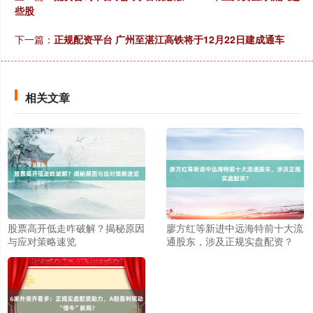
些股
沪深300
4694.44
+43.13
+0.93%
下一篇：
正规配资平台 广州至湛江高铁将于12月22日建成通车
相关文章
北证50
1134.24
+11.37
+1.01%
股票高开低走咋破解？揭秘原因
廖方红等新进中远海特前十大流
与应对策略速览
通股东，涉及正规实盘配资？