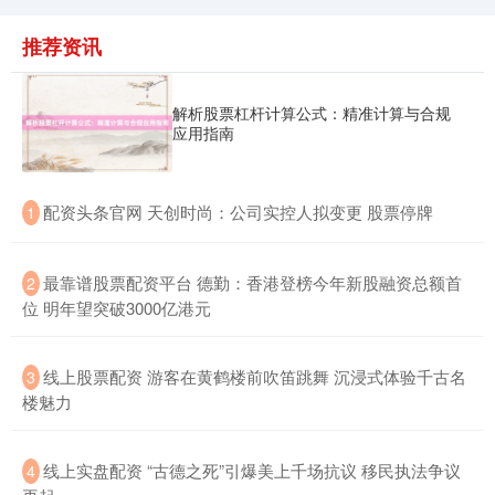
推荐资讯
解析股票杠杆计算公式：精准计算与合规
应用指南
北证50
1134.24
+11.37
+1.01%
​配资头条官网 天创时尚：公司实控人拟变更 股票停牌
1
​最靠谱股票配资平台 德勤：香港登榜今年新股融资总额首
2
位 明年望突破3000亿港元
创业板指
3563.12
+47.56
+1.35%
​线上股票配资 游客在黄鹤楼前吹笛跳舞 沉浸式体验千古名
3
楼魅力
​线上实盘配资 “古德之死”引爆美上千场抗议 移民执法争议
4