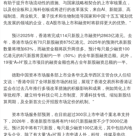
有助于提升市场流动性的措施、与国家战略相契合的上市审核重点，
以及创业板和上海科创板或将进行的改革落实，来自AI、新能源、高
端制造、商业航天、量子技术和生物制造等国家和中国‘十五五’规划优
先发展的领域的企业，在A股市场上市和融资时将获得更大的优势。”
预计2025年，香港将完成114只新股上市融资约2863亿港元。去
年，香港市场仅有70只新股融资875亿港元。2025年的预测代表新股
数量将增加63%，而融资金额将跃升两倍多。预计每只最少融资100
亿港元的8只新股将贡献约一半（50%）的全年新股融资总额。此外，
19项“A+H”股上市项目的融资金额也将占全年新股融资总额的一半。
德勤中国资本市场服务部上市业务华北及华西区主管合伙人任绍
文说：“香港夺回了全球新股市场的桂冠，展现了香港交易所和香港证
监会在过去几年推行多项改革措施的积极影响和成果，例如简化上市
审批程序、建立特专科技公司上市制度、开通科技专线、缩短新股结
算周期，及全新首次公开招股市场定价的机制。”
资本市场服务部预测，在目前超过300宗上市申请个案名单支持
下，2026年，香港新股市场将有约160只新股融资不少于3000亿港
元。预计其中将有7只新股，每只最少融资100亿港元，其中包括内地
龙头企业。除了有大量“A+H”股上市申请人外，科技、传媒及电信、