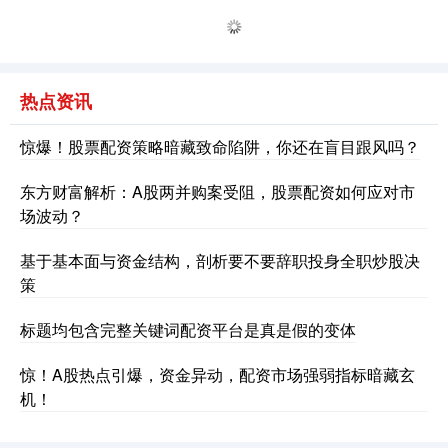
热点资讯
惊爆！股票配资策略暗藏致命陷阱，你还在盲目跟风吗？
深证成指
14311.01
+200.89
+1.42%
东方财富解析：A股两并购案受阻，股票配资如何应对市
场波动？
基于基本面与资金结构，剖析要不要辞职投身全职炒股决
策
标题均包含完整关键词配资平台是真是假的变体
沪深300
4694.44
+43.13
+0.93%
惊！A股热点引爆，资金异动，配资市场强弱指标暗藏玄
机！