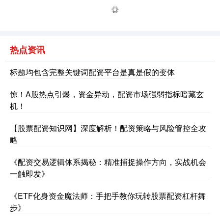
热点资讯
标题均包含完整关键词配资平台是真是假的变体
深证成指
14110.12
-34.08
-0.24%
惊！A股热点引爆，资金异动，配资市场强弱指标暗藏玄
机！
【股票配资知识网】深度解析！配资策略与风险管控全攻
略
《配资交易逻辑体系揭秘：精准捕捉操作方向，实战机会
一触即发》
沪深300
4651.31
-6.85
-0.15%
《ETF化身资金魔法师：手把手教你玩转股票配资杠杆舞
步》