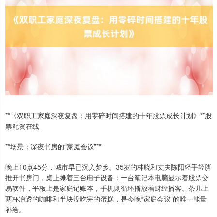
**《双职工家庭深夜复盘：用零碎时间搭建的十年股票成长计划》**股
票配资在线
**场景：深夜书房的“家庭会议”**
晚上10点45分，城市早已沉入梦乡。35岁的林晓和丈夫陈阳轻手轻脚
推开书房门，桌上摊着三台电子设备：一台笔记本电脑显示着股票交
易软件，平板上是家庭记账本，手机则循环播放着财经播客。茶几上
两杯凉透的咖啡和半块没吃完的蛋糕，是今晚“家庭会议”的唯一能量
补给。