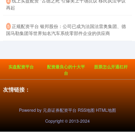
​线上实盘配资 “古德之死”引爆美上千场抗议 移民执法争议
4
再起
基金指数
7229.80
-1.63
-0.02%
​正规配资平台 银邦股份：公司已成为法国法雷奥集团、德
5
国马勒集团等世界知名汽车系统零部件企业的供应商
实盘配资平台
配资最良心的十大平
股票怎么开通杠杆
台
国债指数
229.59
-0.00
0.00%
友情链接：
Powered by
元鼎证券配资平台
RSS地图
HTML地图
Copyright
© 2013-2024