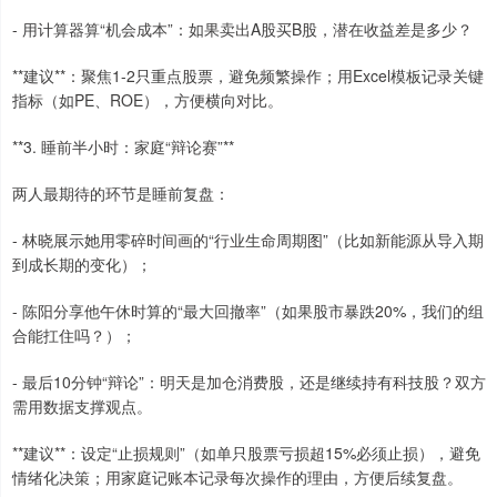
- 用计算器算“机会成本”：如果卖出A股买B股，潜在收益差是多少？
**建议**：聚焦1-2只重点股票，避免频繁操作；用Excel模板记录关键
指标（如PE、ROE），方便横向对比。
**3. 睡前半小时：家庭“辩论赛”**
两人最期待的环节是睡前复盘：
- 林晓展示她用零碎时间画的“行业生命周期图”（比如新能源从导入期
到成长期的变化）；
- 陈阳分享他午休时算的“最大回撤率”（如果股市暴跌20%，我们的组
合能扛住吗？）；
- 最后10分钟“辩论”：明天是加仓消费股，还是继续持有科技股？双方
需用数据支撑观点。
**建议**：设定“止损规则”（如单只股票亏损超15%必须止损），避免
情绪化决策；用家庭记账本记录每次操作的理由，方便后续复盘。