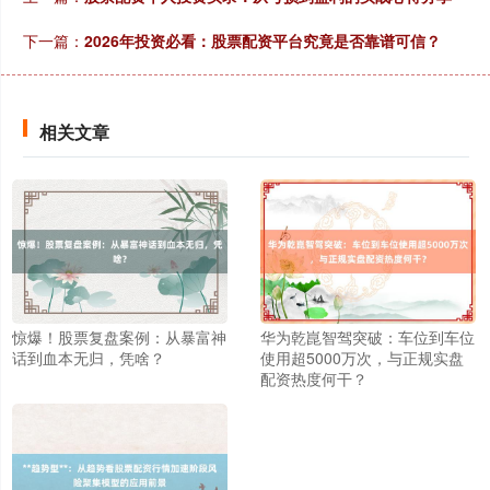
下一篇：
2026年投资必看：股票配资平台究竟是否靠谱可信？
沪深300
4651.31
-6.85
-0.15%
相关文章
北证50
1122.88
+3.42
+0.30%
惊爆！股票复盘案例：从暴富神
华为乾崑智驾突破：车位到车位
话到血本无归，凭啥？
使用超5000万次，与正规实盘
配资热度何干？