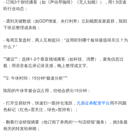
- 订阅3个财经播客（如《声动早咖啡》《无人知晓》），用1.5倍速
听行业动态；
- 遇到关键数据（如GDP增速、央行利率）立刻截图发家庭群，陈阳
下班后整理成表格；
- 每周五复盘时，两人互相提问：“这周听到哪个板块最值得关注？为
什么？”
**建议**：选择1-2个垂直领域播客（如科技、消费），避免信息过
载；用语音备忘录记录灵感，晚上整理成文字。
**2. 午休时间：15分钟“极速分析”**
陈阳的午休常被会议占用，但他会挤出15分钟：
- 打开交易软件，快速扫一眼持仓涨跌，
元鼎证券配资平台
用不同颜
色标记（红色=需关注，绿色=暂持有）；
- 翻看行业研报摘要（他订阅了券商的“一句话研报”服务），挑3条最
相关的转发给林晓；