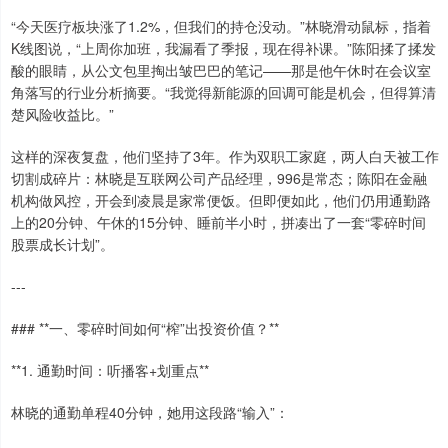
“今天医疗板块涨了1.2%，但我们的持仓没动。”林晓滑动鼠标，指着
K线图说，“上周你加班，我漏看了季报，现在得补课。”陈阳揉了揉发
酸的眼睛，从公文包里掏出皱巴巴的笔记——那是他午休时在会议室
角落写的行业分析摘要。“我觉得新能源的回调可能是机会，但得算清
楚风险收益比。”
这样的深夜复盘，他们坚持了3年。作为双职工家庭，两人白天被工作
切割成碎片：林晓是互联网公司产品经理，996是常态；陈阳在金融
机构做风控，开会到凌晨是家常便饭。但即便如此，他们仍用通勤路
上的20分钟、午休的15分钟、睡前半小时，拼凑出了一套“零碎时间
股票成长计划”。
---
### **一、零碎时间如何“榨”出投资价值？**
**1. 通勤时间：听播客+划重点**
林晓的通勤单程40分钟，她用这段路“输入”：