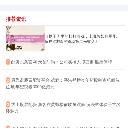
推荐资讯
北证50
1122.88
+3.42
+0.30%
《格子间里的杠杆游戏：上班族如何用配
资在K线缝里撬动第二份收入》
​配资头条官网 天创时尚：公司实控人拟变更 股票停牌
1
​最靠谱股票配资平台 德勤：香港登榜今年新股融资总额首
2
位 明年望突破3000亿港元
创业板指
3515.56
-19.58
-0.55%
​线上股票配资 游客在黄鹤楼前吹笛跳舞 沉浸式体验千古名
3
楼魅力