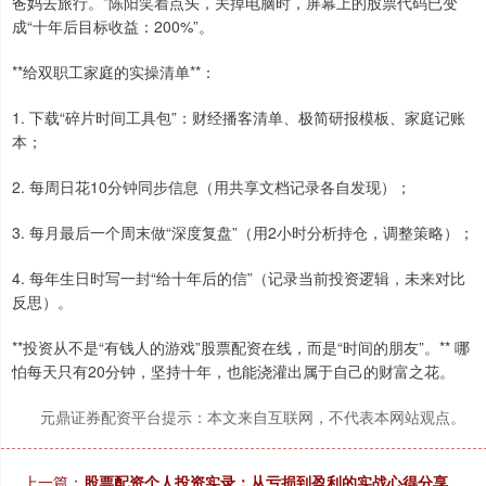
爸妈去旅行。”陈阳笑着点头，关掉电脑时，屏幕上的股票代码已变
成“十年后目标收益：200%”。
**给双职工家庭的实操清单**：
上证综指
3900.35
+21.92
+0.57%
1. 下载“碎片时间工具包”：财经播客清单、极简研报模板、家庭记账
本；
2. 每周日花10分钟同步信息（用共享文档记录各自发现）；
3. 每月最后一个周末做“深度复盘”（用2小时分析持仓，调整策略）；
4. 每年生日时写一封“给十年后的信”（记录当前投资逻辑，未来对比
反思）。
深证成指
14110.12
-34.08
-0.24%
**投资从不是“有钱人的游戏”股票配资在线，而是“时间的朋友”。** 哪
怕每天只有20分钟，坚持十年，也能浇灌出属于自己的财富之花。
元鼎证券配资平台提示：本文来自互联网，不代表本网站观点。
上一篇：
股票配资个人投资实录：从亏损到盈利的实战心得分享