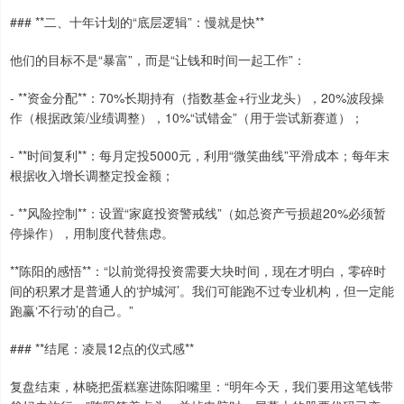
### **二、十年计划的“底层逻辑”：慢就是快**
他们的目标不是“暴富”，而是“让钱和时间一起工作”：
- **资金分配**：70%长期持有（指数基金+行业龙头），20%波段操
作（根据政策/业绩调整），10%“试错金”（用于尝试新赛道）；
- **时间复利**：每月定投5000元，利用“微笑曲线”平滑成本；每年末
根据收入增长调整定投金额；
- **风险控制**：设置“家庭投资警戒线”（如总资产亏损超20%必须暂
停操作），用制度代替焦虑。
**陈阳的感悟**：“以前觉得投资需要大块时间，现在才明白，零碎时
间的积累才是普通人的‘护城河’。我们可能跑不过专业机构，但一定能
跑赢‘不行动’的自己。”
### **结尾：凌晨12点的仪式感**
复盘结束，林晓把蛋糕塞进陈阳嘴里：“明年今天，我们要用这笔钱带