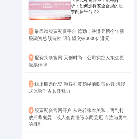
《在线配资开户全流程解
析：如何选择安全合规的股
票配资平台？》
​最靠谱股票配资平台 德勤：香港登榜今年新
1
股融资总额首位 明年望突破3000亿港元
​配资头条官网 天创时尚：公司实控人拟变更
创业板指
2
3563.12
+47.56
+1.35%
股票停牌
​线上股票配资 游客在黄鹤楼前吹笛跳舞 沉浸
3
式体验千古名楼魅力
​股票配资官网开户 从逆转张本美和，再到打
4
败后辈蒯曼，没人会责怪陈幸同丢冠 专注与勇气
基金指数
7242.10
+12.30
+0.17%
的胜利