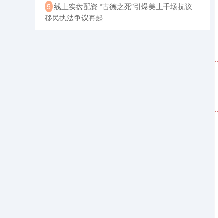
​线上实盘配资 “古德之死”引爆美上千场抗议
5
移民执法争议再起
国债指数
229.69
+0.10
+0.04%
期指IC0
7877.80
+164.40
+2.13%