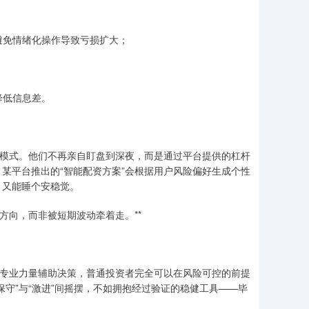
避免情绪化操作导致亏损扩大；
；
降低信息差。
资模式。他们不再亲自盯盘到深夜，而是通过平台提供的杠杆
某平台推出的“智能配资方案”会根据用户风险偏好生成个性
，又能睡个安稳觉。
方向，而非被短期波动牵着走。**
助专业力量辅助决策，普通投资者完全可以在风险可控的前提
守”与“激进”间摇摆，不如拥抱经过验证的稳健工具——毕
。