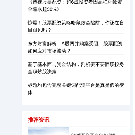
《透视股票配资：超6成投资者因高杠杆致资
深证成指
14311.01
+200.89
+1.42%
金缩水超30%》
惊爆！股票配资策略暗藏致命陷阱，你还在盲
目跟风吗？
东方财富解析：A股两并购案受阻，股票配资
如何应对市场波动？
基于基本面与资金结构，剖析要不要辞职投身
沪深300
4694.44
+43.13
+0.93%
全职炒股决策
标题均包含完整关键词配资平台是真是假的变
体
推荐资讯
北证50
1134.24
+11.37
+1.01%