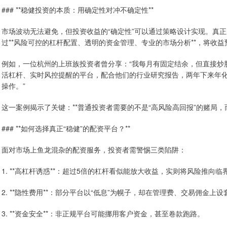
### **稳健投资的本质：用确定性对冲不确定性**
市场波动无法避免，但投资收益的“确定性”可以通过策略设计实现。真
过**风险可控的杠杆配置、透明的资金管理、专业的市场分析**，将收
例如，一位杭州的上班族投资者曾分享：“我每月有固定结余，但直接炒
活杠杆、实时风控提醒的平台，配合他们的行业研究报告，两年下来年化
操作。”
这一案例揭示了关键：**普通投资者需要的不是“高风险高回报”的赌局，而
### **如何选择真正“稳健”的配资平台？**
面对市场上鱼龙混杂的配资服务，投资者需警惕三类陷阱：
1. **高杠杆诱惑**：超过5倍的杠杆看似能放大收益，实则将风险推向临
2. **隐性费用**：部分平台以“低息”为幌子，却在管理费、交易佣金上设
3. **资金安全**：非正规平台可能挪用客户资金，甚至卷款跑路。