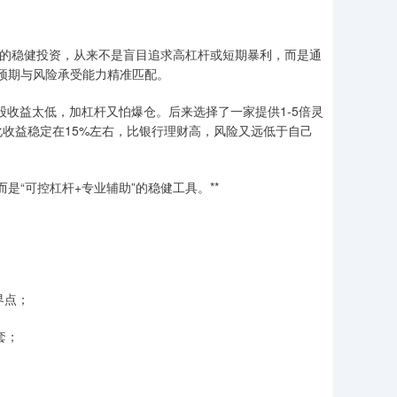
正的稳健投资，从来不是盲目追求高杠杆或短期暴利，而是通
益预期与风险承受能力精准匹配。
股收益太低，加杠杆又怕爆仓。后来选择了一家提供1-5倍灵
收益稳定在15%左右，比银行理财高，风险又远低于自己
是“可控杠杆+专业辅助”的稳健工具。**
界点；
套；