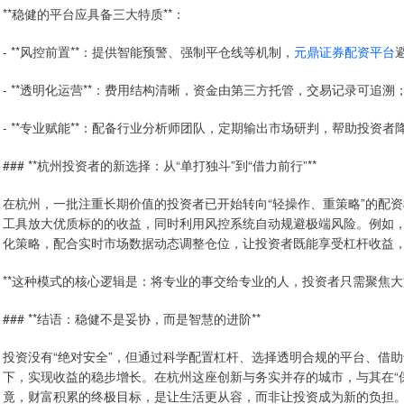
**稳健的平台应具备三大特质**：
- **风控前置**：提供智能预警、强制平仓线等机制，
元鼎证券配资平台
- **透明化运营**：费用结构清晰，资金由第三方托管，交易记录可追溯
- **专业赋能**：配备行业分析师团队，定期输出市场研判，帮助投资者
### **杭州投资者的新选择：从“单打独斗”到“借力前行”**
在杭州，一批注重长期价值的投资者已开始转向“轻操作、重策略”的配
工具放大优质标的的收益，同时利用风控系统自动规避极端风险。例如，
化策略，配合实时市场数据动态调整仓位，让投资者既能享受杠杆收益
**这种模式的核心逻辑是：将专业的事交给专业的人，投资者只需聚焦大
### **结语：稳健不是妥协，而是智慧的进阶**
投资没有“绝对安全”，但通过科学配置杠杆、选择透明合规的平台、借
下，实现收益的稳步增长。在杭州这座创新与务实并存的城市，与其在“保
竟，财富积累的终极目标，是让生活更从容，而非让投资成为新的负担