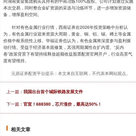
向湖南黄金集团购买其持有的中南冶炼100%股权。公司计划通过实施
本次交易，同时整合金矿资源的采选与冶炼环节，进一步增加资源储
深证成指
14289.87
+179.74
+1.27%
备，增厚盈利空间。
针对有色金属行业行情，西南证券在2026年投资策略中分析认
为，有色金属行业迎来资源大周期，黄金、铜、铝、锡、稀土等金属
价格中枢系统性上移。华福证券也认为，有色金属将深度参与盈利驱
动行情。受益于经济基本面修复，其强周期属性在扩内需、“反内
卷”政策背景下有望持续释放超额收益股票配资官网开户，行业高景气
度有望维持。
元鼎证券配资平台提示：本文来自互联网，不代表本网站观点。
沪深300
4689.20
+37.89
+0.81%
上一篇：
我国出台首个城际铁路发展文件
下一篇：
官宣！688380，芯片涨价，最高达50%！
相关文章