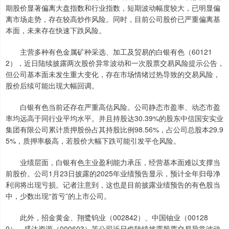
期股价显著偏离大盘指数和行业指数，短期波动幅度较大，已明显偏
离市场走势，存在较高炒作风险。同时，目前公司股价已严重偏离基
本面，未来存在快速下跌风险。
主营多种有色金属矿种采选、加工及贸易的白银有色（60121
2），近日陆续披露两次股价异常波动和一次股票交易风险提示公告，
但公司基本面未发生重大变化，存在市场情绪过热导致的交易风险，
股价后续可能出现大幅回调。
白银有色当前还存在严重高估风险。公司静态市盈率、动态市盈
率均远高于同行业平均水平。并且持股达30.39%的股东中信国安实业
集团有限公司累计质押股份占其持股比例98.56%，占公司总股本29.9
5%，质押率极高，若股价大幅下跌可能引发平仓风险。
业绩层面，白银有色主业盈利能力承压，经营基本面难以支撑当
前股价。公司1月23日披露的2025年业绩预告显示，预计全年归母净
利润将出现亏损。记者注意到，这也是目前披露业绩预告的有色股当
中，少数出现“首亏”的上市公司。
此外，招金黄金、翔鹭钨业（002842）、中国铀业（00128
0）、盛达资源（000603）等公司近日也陆续披露股票交易异常波动