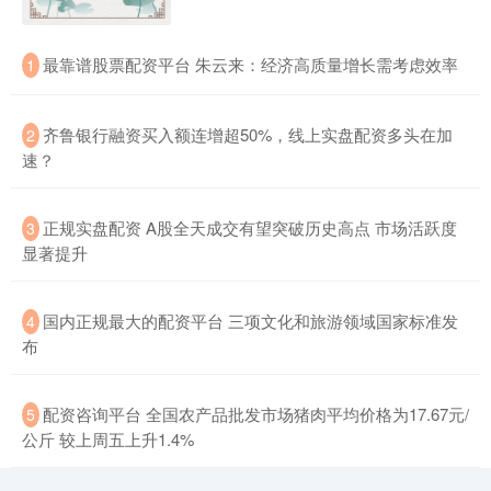
​最靠谱股票配资平台 朱云来：经济高质量增长需考虑效率
1
创业板指
3559.30
+43.74
+1.24%
​齐鲁银行融资买入额连增超50%，线上实盘配资多头在加
2
速？
​正规实盘配资 A股全天成交有望突破历史高点 市场活跃度
3
显著提升
基金指数
7239.97
+10.17
+0.14%
​国内正规最大的配资平台 三项文化和旅游领域国家标准发
4
布
​配资咨询平台 全国农产品批发市场猪肉平均价格为17.67元/
5
公斤 较上周五上升1.4%