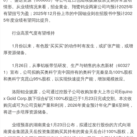
情形。从业绩情况来看，招金黄金、翔鹭钨业两家公司均预计2025年
有望扭亏为盈；2025年12月份上市的中国铀业则在招股书中预计202
5年度业绩有望同比提升。
行业高景气度有望维持
1月份以来，有色股“买买买”的动作时有发生，或扩张产能，或增
厚资源储备。
1月26日，从事铝板带箔研发、生产与销售的永杰新材（60327
1）宣布，公司拟购买奥科宁克中国持有的奥科宁克秦皇岛100%股权
和奥科宁克昆山95%股权，以实现快速提升产能，增加规模效应。
上证综指
3931.49
+31.14
+0.80%
洛阳钼业披露，公司通过控股子公司收购加拿大上市公司Equino
x Gold Corp.旗下综合矿区100%权益已于1月23日完成交割。本次收
购完成可为公司贡献产量和利润，2026年黄金预计年化产量6至8吨，
将进一步培厚资源储备。
业绩预喜的湖南黄金1月23日公布，拟通过发行股份的方式向湖
南黄金集团及天岳投资集团购买其持有的黄金天岳合计100%股权，及