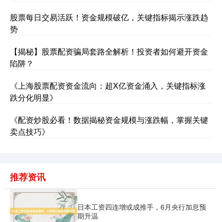
股票每日交易活跃！资金规模破亿，关键指标揭示涨跌趋
势
【揭秘】股票配资骗局套路全解析！投资者如何避开资金
沪深300
4689.72
+38.41
+0.83%
陷阱？
《上海股票配资资金流向：超X亿资金涌入，关键指标涨
跌分化明显》
《配资炒股必看！数据揭秘资金规模与涨跌幅，掌握关键
卖点技巧》
北证50
1133.37
+10.49
+0.93%
推荐资讯
日本工资四连增或成推手，6月央行加息预
期升温