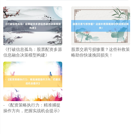
北证50
1133.37
+10.49
+0.93%
《打破信息孤岛：股票配资多源
股票交易亏损惨重？这些补救策
信息融合决策模型构建》
略助你快速挽回损失！
创业板指
3558.57
+43.01
+1.22%
- 《配资策略执行力：精准捕捉
操作方向，把握实战机会提示》
基金指数
7239.97
+10.17
+0.14%