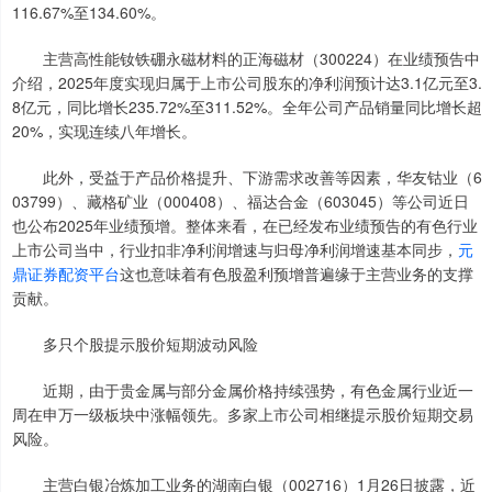
116.67%至134.60%。
主营高性能钕铁硼永磁材料的正海磁材（300224）在业绩预告中
介绍，2025年度实现归属于上市公司股东的净利润预计达3.1亿元至3.
8亿元，同比增长235.72%至311.52%。全年公司产品销量同比增长超
20%，实现连续八年增长。
此外，受益于产品价格提升、下游需求改善等因素，华友钴业（6
03799）、藏格矿业（000408）、福达合金（603045）等公司近日
也公布2025年业绩预增。整体来看，在已经发布业绩预告的有色行业
上市公司当中，行业扣非净利润增速与归母净利润增速基本同步，
元
鼎证券配资平台
这也意味着有色股盈利预增普遍缘于主营业务的支撑
贡献。
多只个股提示股价短期波动风险
近期，由于贵金属与部分金属价格持续强势，有色金属行业近一
周在申万一级板块中涨幅领先。多家上市公司相继提示股价短期交易
风险。
主营白银冶炼加工业务的湖南白银（002716）1月26日披露，近