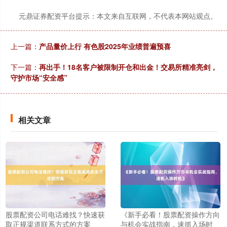
元鼎证券配资平台提示：本文来自互联网，不代表本网站观点。
上一篇：
产品量价上行 有色股2025年业绩普遍预喜
下一篇：
再出手！18名客户被限制开仓和出金！交易所精准亮剑，
守护市场“安全感”
深证成指
14316.96
+5.95
+0.04%
相关文章
沪深300
4702.02
+7.59
+0.16%
股票配资公司电话难找？快速获
《新手必看！股票配资操作方向
取正规渠道联系方式的方案
与机会实战指南，速抓入场时