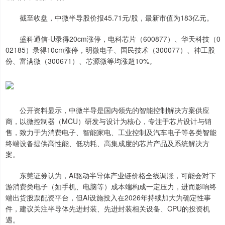
截至收盘，中微半导股价报45.71元/股，最新市值为183亿元。
盛科通信-U录得20cm涨停，电科芯片（600877）、华天科技（0
02185）录得10cm涨停，明微电子、国民技术（300077）、神工股
份、富满微（300671）、芯源微等均涨超10%。
公开资料显示，中微半导是国内领先的智能控制解决方案供应
商，以微控制器（MCU）研发与设计为核心，专注于芯片设计与销
售，致力于为消费电子、智能家电、工业控制及汽车电子等各类智能
终端设备提供高性能、低功耗、高集成度的芯片产品及系统解决方
案。
东莞证券认为，AI驱动半导体产业链价格全线调涨，可能会对下
游消费类电子（如手机、电脑等）成本端构成一定压力，进而影响终
端出货股票配资平台，但AI设施投入在2026年持续加大为确定性事
件，建议关注半导体先进封装、先进封装相关设备、CPU的投资机
遇。
上证综指
3966.59
+26.56
+0.67%