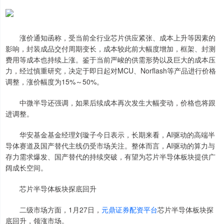
涨价通知函称，受当前全行业芯片供应紧张、成本上升等因素的
影响，封装成品交付周期变长，成本较此前大幅度增加，框架、封测
费用等成本也持续上涨。鉴于当前严峻的供需形势以及巨大的成本压
力，经过慎重研究，决定于即日起对MCU、Norflash等产品进行价格
调整，涨价幅度为15%～50%。
中微半导还强调，如果后续成本再次发生大幅变动，价格也将跟
进调整。
华安基金基金经理刘璇子今日表示，长期来看，AI驱动的高端半
导体赛道及国产替代主线仍受市场关注。整体而言，AI驱动的算力与
存力需求爆发、国产替代的持续突破，有望为芯片半导体板块提供广
阔成长空间。
芯片半导体板块探底回升
二级市场方面，1月27日，
元鼎证券配资平台
芯片半导体板块探
底回升，领涨市场。