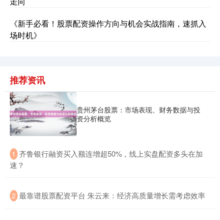
走向
《新手必看！股票配资操作方向与机会实战指南，速抓入
深证成指
场时机》
14316.96
+5.95
+0.04%
推荐资讯
贵州茅台股票：市场表现、财务数据与投
资分析概览
沪深300
4702.02
+7.59
+0.16%
​齐鲁银行融资买入额连增超50%，线上实盘配资多头在加
1
速？
​最靠谱股票配资平台 朱云来：经济高质量增长需考虑效率
2