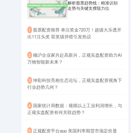
解析股票趋势线：精准识别
走势与关键支撑阻力位
​股票配资推荐 单注奖金720万！超级大乐透开
1
创业板指
3563.12
+47.56
+1.35%
出11注头奖 双奖级井喷引发热议
​穗沪企业家共赴高新兴，正规实盘配资助力AI
2
万物智能新未来？
​坤彩科技亮相生态论坛，正规实盘配资视角下
3
行业趋势几何？
基金指数
7242.10
+12.30
+0.17%
​国家统计局数据：规模以上工业利润增长，与
4
正规实盘配资有何关联趋势？
​正规配资平台app 美国利率期货市场定价显
5