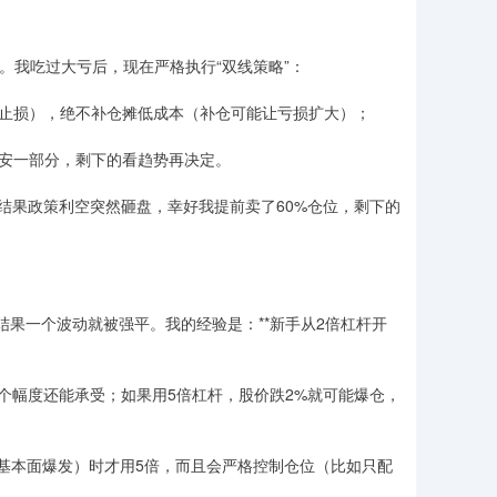
。我吃过大亏后，现在严格执行“双线策略”：
.5万就止损），绝不补仓摊低成本（补仓可能让亏损扩大）；
袋为安一部分，剩下的看趋势再决定。
结果政策利空突然砸盘，幸好我提前卖了60%仓位，剩下的
结果一个波动就被强平。我的经验是：**新手从2倍杠杆开
这个幅度还能承受；如果用5倍杠杆，股价跌2%就可能爆仓，
司基本面爆发）时才用5倍，而且会严格控制仓位（比如只配