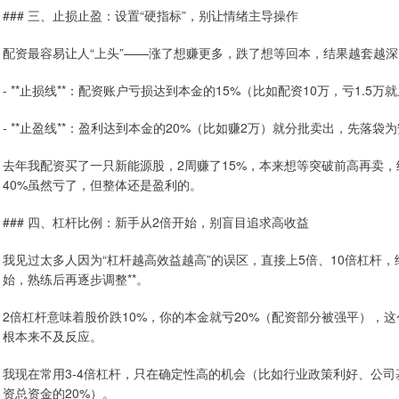
### 三、止损止盈：设置“硬指标”，别让情绪主导操作
配资最容易让人“上头”——涨了想赚更多，跌了想等回本，结果越套越深
- **止损线**：配资账户亏损达到本金的15%（比如配资10万，亏1
- **止盈线**：盈利达到本金的20%（比如赚2万）就分批卖出，先落
去年我配资买了一只新能源股，2周赚了15%，本来想等突破前高再卖，
40%虽然亏了，但整体还是盈利的。
### 四、杠杆比例：新手从2倍开始，别盲目追求高收益
我见过太多人因为“杠杆越高效益越高”的误区，直接上5倍、10倍杠杆，
始，熟练后再逐步调整**。
2倍杠杆意味着股价跌10%，你的本金就亏20%（配资部分被强平），
根本来不及反应。
我现在常用3-4倍杠杆，只在确定性高的机会（比如行业政策利好、公
资总资金的20%）。