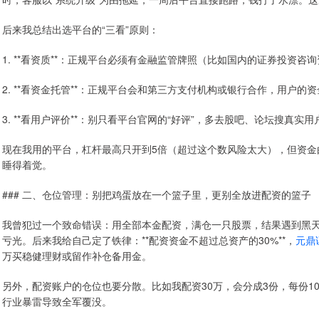
后来我总结出选平台的“三看”原则：
1. **看资质**：正规平台必须有金融监管牌照（比如国内的证券投资
2. **看资金托管**：正规平台会和第三方支付机构或银行合作，用户
3. **看用户评价**：别只看平台官网的“好评”，多去股吧、论坛搜真
现在我用的平台，杠杆最高只开到5倍（超过这个数风险太大），但资金
睡得着觉。
### 二、仓位管理：别把鸡蛋放在一个篮子里，更别全放进配资的篮子
我曾犯过一个致命错误：用全部本金配资，满仓一只股票，结果遇到黑
亏光。后来我给自己定了铁律：**配资资金不超过总资产的30%**，
元鼎
万买稳健理财或留作补仓备用金。
另外，配资账户的仓位也要分散。比如我配资30万，会分成3份，每份
行业暴雷导致全军覆没。