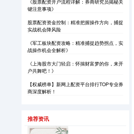
《股票配资开户流程详解：券商研究员揭秘关
键注意事项》
股票配资资金控制：精准把握操作方向，捕捉
实战机会降风险
《军工板块配资攻略：精准捕捉趋势拐点，实
沪深300
4694.44
+43.13
+0.93%
战操作机会全解析》
《上海股市大门轻启：怀揣财富梦的你，来开
户共舞吧！》
【权威榜单】新网上配资平台排行TOP专业券
商深度解析！
北证50
1134.24
+11.37
+1.01%
推荐资讯