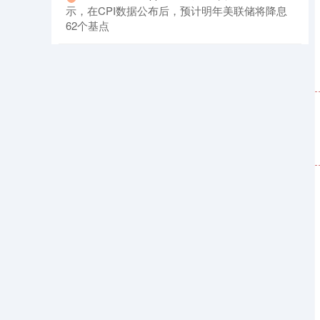
示，在CPI数据公布后，预计明年美联储将降息
62个基点
国债指数
229.69
+0.10
+0.04%
期指IC0
7877.80
+164.40
+2.13%